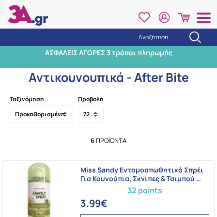
Αναζήτηση ...
Αναζήτηση
ΑΣΦΑΛΕΙΣ ΑΓΟΡΕΣ 3 τρόποι πληρωμής
Αρχική
/
Μητέρα & Παιδί
/
Αντικουνουπικά - After Bite
Αντικουνουπικά - After Bite
Ταξινόμηση
Προβολή
6
ΠΡΟΪΌΝΤΑ
Miss Sandy Eντομοαπωθητικό Σπρέι
Για Κουνούπια, Σκνίπες & Τσιμπού …
32 points
3.99€