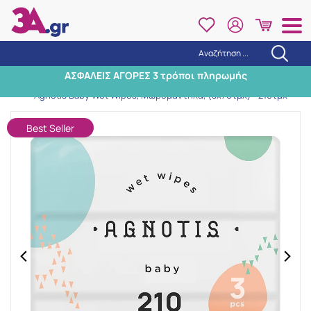
Αναζήτηση ...
Αναζήτηση
ΑΣΦΑΛΕΙΣ ΑΓΟΡΕΣ 3 τρόποι πληρωμής
Αρχική
/
Μητέρα & Παιδί
/
Μωρομάντηλα
/
Agnotis Baby Wet Wipes, Μωρομάντηλα, (3x70τμχ)=210τμχ
Best Seller