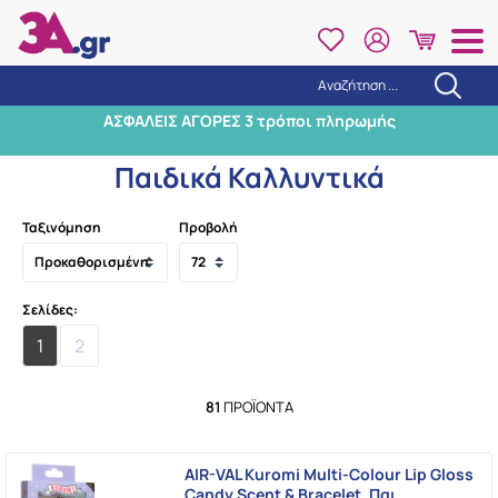
Αναζήτηση ...
Αναζήτηση
ΑΣΦΑΛΕΙΣ ΑΓΟΡΕΣ 3 τρόποι πληρωμής
Αρχική
/
Μητέρα & Παιδί
/
Δώρα για Παιδιά
/
Παιδικά Καλλυντικά
Παιδικά Καλλυντικά
Ταξινόμηση
Προβολή
Σελίδες:
1
2
81
ΠΡΟΪΌΝΤΑ
AIR-VAL Kuromi Multi-Colour Lip Gloss
Candy Scent & Bracelet, Παι …