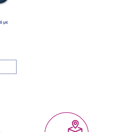
ό με
.