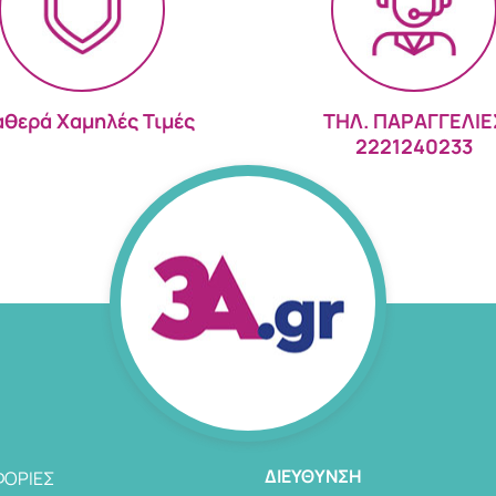
αθερά Χαμηλές Τιμές
ΤΗΛ. ΠΑΡΑΓΓΕΛΙΕ
2221240233
ΔΙΕΎΘΥΝΣΗ
ΟΡΊΕΣ