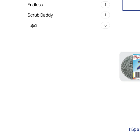
Endless
1
Scrub Daddy
1
Γίφα
6
Γίφα