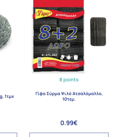
8 points
Γίφα Σύρμα Ψιλό Ατσαλόμαλλο,
g, 1τμχ
10τεμ.
0.99€