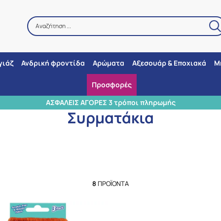
Αναζήτηση ...
Αναζήτηση
γιάζ
Ανδρική φροντίδα
Αρώματα
Αξεσουάρ & Εποχιακά
Μ
Προσφορές
Αρχική
/
Φροντίδα σπιτιού
/
Αξεσουάρ καθαρισμού
/
Συρματάκια
3 ΣΗΜΕΙΑ ΠΑΡΑΛΛΑΒΗΣ
Συρματάκια
8
ΠΡΟΪΌΝΤΑ