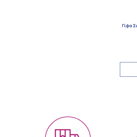
Γίφα Σ