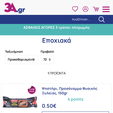
Αναζήτηση ...
Αναζήτηση
ΑΣΦΑΛΕΙΣ ΑΓΟΡΕΣ 3 τρόποι πληρωμής
Αρχική
/
Φροντίδα σπιτιού
/
Εποχιακά
Εποχιακά
Ταξινόμηση
Προβολή
1
ΠΡΟΪΌΝΤΑ
Ψηστήρι, Προσάναμμα Φυσικής
Ξυλείας, 150gr
4 points
0.50€