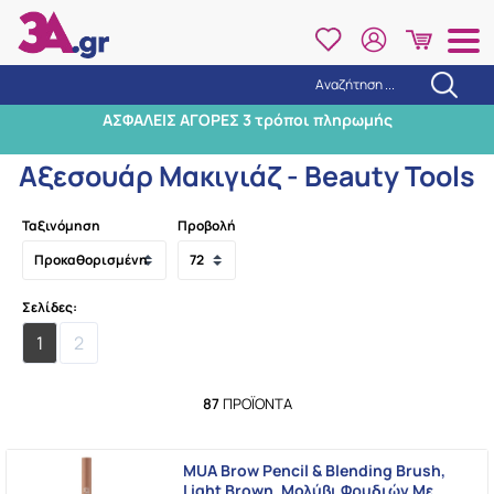
Αναζήτηση ...
Αναζήτηση
ΑΣΦΑΛΕΙΣ ΑΓΟΡΕΣ 3 τρόποι πληρωμής
Αρχική
/
Μακιγιάζ
/
Αξεσουάρ Μακιγιάζ - Beauty Tools
Αξεσουάρ Μακιγιάζ - Beauty Tools
Ταξινόμηση
Προβολή
Σελίδες:
1
2
87
ΠΡΟΪΌΝΤΑ
MUA Brow Pencil & Blending Brush,
Light Brown, Μολύβι Φρυδιών Με …