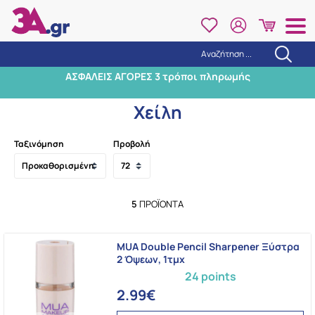
Αναζήτηση ...
Αναζήτηση
ΑΣΦΑΛΕΙΣ ΑΓΟΡΕΣ 3 τρόποι πληρωμής
Αρχική
/
Μακιγιάζ
/
Αξεσουάρ Μακιγιάζ - Beauty Tools
/
Χείλη
Χείλη
Ταξινόμηση
Προβολή
5
ΠΡΟΪΌΝΤΑ
MUA Double Pencil Sharpener Ξύστρα
2 Όψεων, 1τμχ
24 points
2.99€