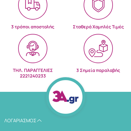
3 τρόποι αποστολής
Σταθερά Χαμηλές Τιμές
ΤΗΛ. ΠΑΡΑΓΓΕΛΙΕΣ
3 Σημεία παραλαβής
2221240233
ΛΟΓΑΡΙΑΣΜΌΣ