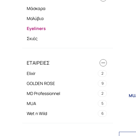
Μάσκαρα
Μολύβια
Eyeliners
Σκιές
ΕΤΑΙΡΕΊΕΣ
Elixir
2
GOLDEN ROSE
9
MD Professionnel
2
MUA
MUA
5
Wet n Wild
6