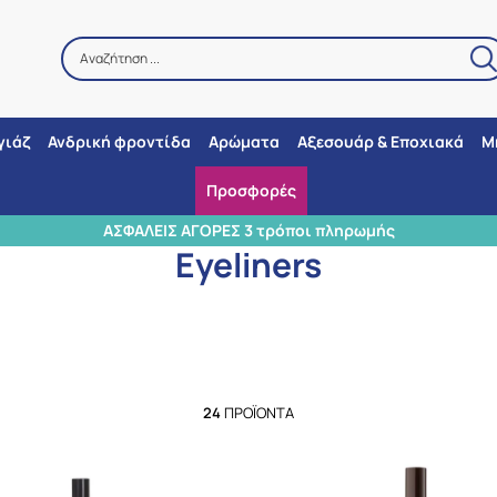
Αναζήτηση ...
Αναζήτηση
γιάζ
Ανδρική φροντίδα
Αρώματα
Αξεσουάρ & Εποχιακά
Μ
Προσφορές
Αρχική
/
Μακιγιάζ
/
Μάτια
/
Eyeliners
ΑΣΦΑΛΕΙΣ ΑΓΟΡΕΣ 3 τρόποι πληρωμής
Eyeliners
24
ΠΡΟΪΌΝΤΑ