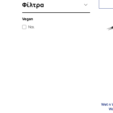
Φίλτρα
Vegan
Ναι
Wet n 
Wa