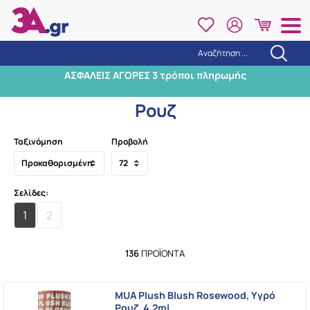
Αναζήτηση ...
Αναζήτηση
ΑΣΦΑΛΕΙΣ ΑΓΟΡΕΣ 3 τρόποι πληρωμής
Αρχική
/
Μακιγιάζ
/
Πρόσωπο
/
Ρουζ
Ρουζ
Ταξινόμηση
Προβολή
Σελίδες:
1
2
136
ΠΡΟΪΌΝΤΑ
MUA Plush Blush Rosewood, Υγρό
Ρουζ, 4.2ml