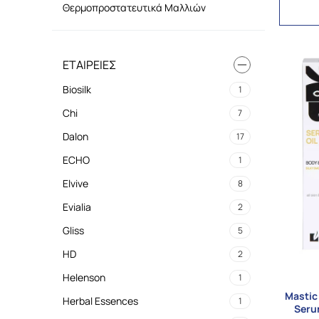
Θερμοπροστατευτικά Μαλλιών
ΕΤΑΙΡΕΊΕΣ
Biosilk
1
Chi
7
Dalon
17
ECHO
1
Elvive
8
Evialia
2
Gliss
5
HD
2
Helenson
1
Mastic
Herbal Essences
1
Serum