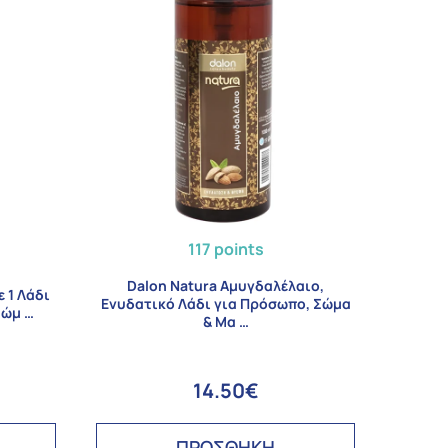
117 points
Dalon Natura Αμυγδαλέλαιο,
ε 1 Λάδι
Ενυδατικό Λάδι για Πρόσωπο, Σώμα
Σώμ …
& Μα …
14.50€
ΠΡΟΣΘΗΚΗ