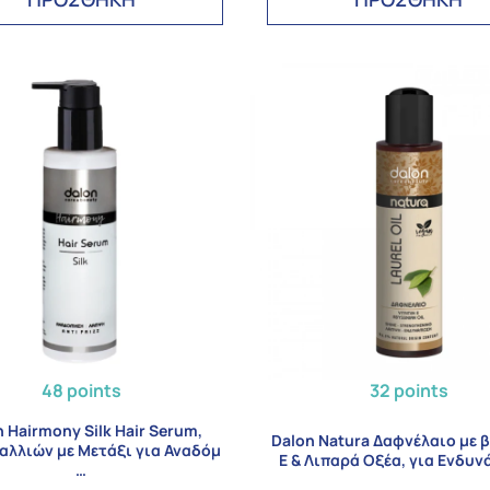
48 points
32 points
 Hairmony Silk Hair Serum,
Dalon Natura Δαφνέλαιο με β
αλλιών με Μετάξι για Αναδόμ
Ε & Λιπαρά Οξέα, για Ενδυ
…