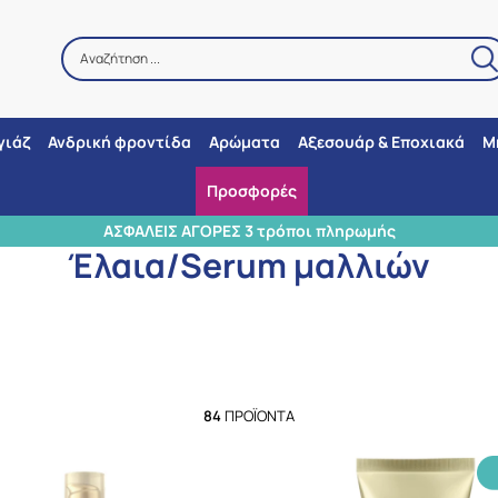
Αναζήτηση ...
Αναζήτηση
γιάζ
Ανδρική φροντίδα
Αρώματα
Αξεσουάρ & Εποχιακά
Μ
Προσφορές
χική
/
Προσωπική φροντίδα
/
Φροντίδα μαλλιών
/
Έλαια/Serum μα
ΑΣΦΑΛΕΙΣ ΑΓΟΡΕΣ 3 τρόποι πληρωμής
Έλαια/Serum μαλλιών
84
ΠΡΟΪΌΝΤΑ