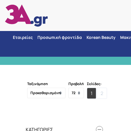
Εταιρείες
Προσωπική φροντίδα
Korean Beauty
Μακι
Αρ
ποι αποστολής
Ταξινόμηση
Προβολή
Σελίδες:
1
2
ΚΑΤΗΓΟΡΊΕΣ