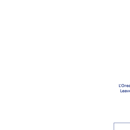
L'Orea
Leav