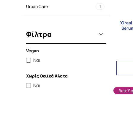
Urban Care
1
L'Oreal
Seru
Φίλτρα
Vegan
Ναι
Χωρίς Θειϊκά Άλατα
Ναι
Best Sel