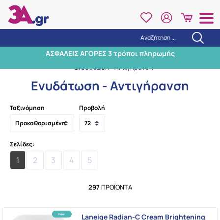
Αναζήτηση ...
Αναζήτηση
ΑΣΦΑΛΕΙΣ ΑΓΟΡΕΣ 3 τρόποι πληρωμής
Αρχική
/
Προσωπική φροντίδα
/
Φροντίδα προσώπου
/
Ενυδάτωση - Αντιγήρανση
Ενυδάτωση - Αντιγήρανση
Ταξινόμηση
Προβολή
Σελίδες:
1
2
3
4
5
297
ΠΡΟΪΌΝΤΑ
Laneige Radian-C Cream Brightening