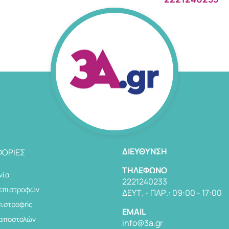
ΔΙΕΎΘΥΝΣΗ
ΟΡΊΕΣ
TΗΛΈΦΩΝΟ
νία
2221240233
 επιστροφών
ΔΕΥΤ. - ΠΑΡ.: 09:00 - 17:00
πιστροφής
EMAIL
 αποστολών
info@3a.gr