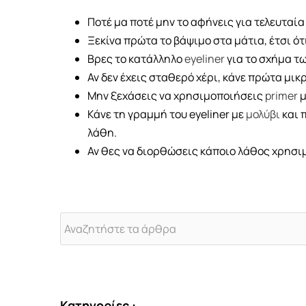
Ποτέ μα ποτέ μην το αφήνεις για τελευταία
Ξεκίνα πρώτα το βάψιμο στα μάτια, έτσι ότι
Βρες το κατάλληλο
eyeliner
για το σχήμα τ
Αν δεν έχεις σταθερό χέρι, κάνε πρώτα μικρ
Μην ξεχάσεις να χρησιμοποιήσεις
primer
μ
Κάνε τη γραμμή του eyeliner με
μολύβι
και 
λάθη.
Αν θες να διορθώσεις κάποιο λάθος χρησιμ
Κατηγορίες :