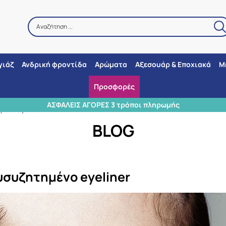
Αναζήτηση ...
Αναζήτηση
γιάζ
Ανδρική φροντίδα
Αρώματα
Αξεσουάρ & Εποχιακά
Μ
Προσφορές
3 ΣΗΜΕΙΑ 
μένο eyeliner
BLOG
υσυζητημένο eyeliner