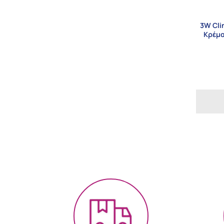
3W Cli
Κρέμα