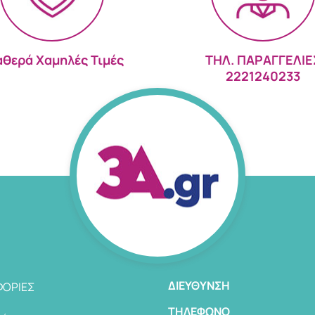
αθερά Χαμηλές Τιμές
ΤΗΛ. ΠΑΡΑΓΓΕΛΙΕ
2221240233
ΔΙΕΎΘΥΝΣΗ
ΟΡΊΕΣ
TΗΛΈΦΩΝΟ