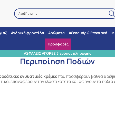
Αναζήτηση ...
Αναζήτηση
γιάζ
Ανδρική φροντίδα
Αρώματα
Αξεσουάρ & Εποχιακά
Μ
Προσφορές
Αρχική
/
Korean Beauty
/
Περιποίηση Ποδιών
ΑΣΦΑΛΕΙΣ ΑΓΟΡΕΣ 3 τρόποι πληρωμής
Περιποίηση Ποδιών
ορεάτικες ενυδατικές κρέμες
που προσφέρουν βαθιά θρέψη
τικά, επαναφέρουν την ελαστικότητα και αφήνουν τα πόδια σ