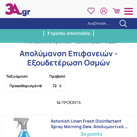
Αναζήτηση ...
Αναζήτηση
3 τρόποι αποστολής
Αρχική
/
Pet Corner
/
Απολύμανση Επιφανειών - Εξουδετέρωση Οσμών
Απολύμανση Επιφανειών -
Εξουδετέρωση Οσμών
Ταξινόμηση
Προβολή
14
ΠΡΟΪΌΝΤΑ
Astonish Linen Fresh Disinfectant
Spray Morning Dew, Απολυμαντικό …
34 points