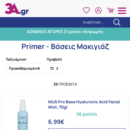
Αναζήτηση ...
Αναζήτηση
ΑΣΦΑΛΕΙΣ ΑΓΟΡΕΣ 3 τρόποι πληρωμής
Αρχική
/
Μακιγιάζ
/
Πρόσωπο
/
Primer - Βάσεις Μακιγιάζ
Primer - Βάσεις Μακιγιάζ
Ταξινόμηση
Προβολή
39
ΠΡΟΪΌΝΤΑ
MUA Pro Base Hyaluronic Acid Facial
Mist, 70gr
56 points
6.99€