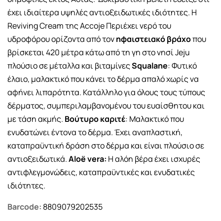
έχει ιδιαίτερα υψηλές αντιοξειδωτικές ιδιότητες. Η
Reviving Cream της Accoje Περιέχει νερό του
υδροφόρου ορίζοντα από τον
ηφαιστειακό βράχο
που
βρίσκεται 420 μέτρα κάτω από τη γη στο νησί Jeju
πλούσιο σε μέταλλα και βιταμίνες
Squalane
: Φυτικό
έλαιο, μαλακτικό που κάνει το δέρμα απαλό χωρίς να
αφήνει λιπαρότητα. Κατάλληλο για όλους τους τύπους
δέρματος, συμπεριλαμβανομένου του ευαίσθητου και
με τάση ακμής.
Βούτυρο καριτέ
: Μαλακτικό που
ενυδατώνει έντονα το δέρμα. Έχει αναπλαστική,
καταπραϋντική δράση στο δέρμα και είναι πλούσιο σε
αντιοξειδωτικά.
Aloë vera:
Η αλόη βέρα έχει ισχυρές
αντιφλεγμονώδεις, καταπραϋντικές και ενυδατικές
ιδιότητες.
Barcode:
8809079202535