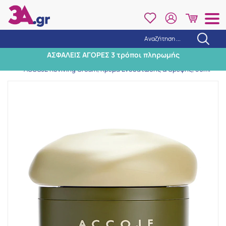
Αναζήτηση ...
Αναζήτηση
ΑΣΦΑΛΕΙΣ ΑΓΟΡΕΣ 3 τρόποι πληρωμής
Αρχική
/
Εταιρίες
/
ACCOJE
/
ACCOJE Reviving Cream, Κρέμα Ενυδάτωσης & Θρέψης, 50ml