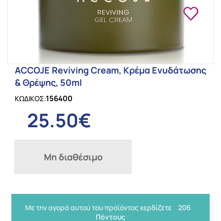
ACCOJE Reviving Cream, Κρέμα Ενυδάτωσης
& Θρέψης, 50ml
156400
ΚΩΔΙΚΟΣ:
25.50€
Μη διαθέσιμο
Με την αγορά αυτού του προϊόντος κερδίζετε
206
Πόντους