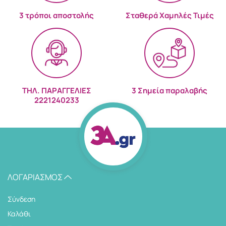
3 τρόποι αποστολής
Σταθερά Χαμηλές Τιμές
ΤΗΛ. ΠΑΡΑΓΓΕΛΙΕΣ
3 Σημεία παραλαβής
2221240233
ΛΟΓΑΡΙΑΣΜΌΣ
Σύνδεση
Καλάθι