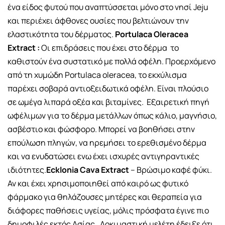
ένα είδος φυτού που αναπτύσσεται μόνο στο νησί Jeju
και περιέχει άφθονες ουσίες που βελτιώνουν την
ελαστικότητα του δέρματος.
Portulaca Oleracea
Extract :
Οι επιδράσεις που έχει στο δέρμα το
καθιστούν ένα συστατικό με πολλά οφέλη. Προερχόμενο
από τη χυμώδη Portulaca oleracea, το εκχύλισμα
παρέχει σοβαρά αντιοξειδωτικά οφέλη. Είναι πλούσιο
σε ωμέγα λιπαρά οξέα και βιταμίνες. Εξαιρετική πηγή
ωφέλιμων για το δέρμα μετάλλων όπως κάλιο, μαγνήσιο,
ασβέστιο και φώσφορο. Μπορεί να βοηθήσει στην
επούλωση πληγών, να ηρεμήσει το ερεθισμένο δέρμα
και να ενυδατώσει ενω έχει ισχυρές αντιγηραντικές
ιδιότητες.
Ecklonia Cava Extract
– Βρώσιμο καφέ φύκι.
Αν και έχει χρησιμοποιηθεί από καιρό ως φυτικό
φάρμακο για θηλάζουσες μητέρες και θεραπεία για
διάφορες παθήσεις υγείας, μόλις πρόσφατα έγινε πιο
δημοφιλές εκτός Ασίας. Δοκιμαστική μελέτη έδειξε ότι