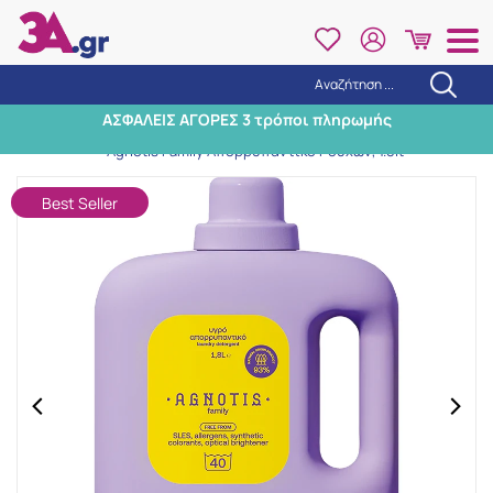
Αναζήτηση ...
Αναζήτηση
ΑΣΦΑΛΕΙΣ ΑΓΟΡΕΣ 3 τρόποι πληρωμής
Αρχική
/
Εταιρίες
/
Agnotis
/
Agnotis Family Απορρυπαντικό Ρούχων, 1.8lt
Best Seller