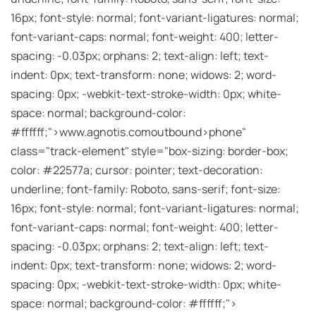
16px; font-style: normal; font-variant-ligatures: normal;
font-variant-caps: normal; font-weight: 400; letter-
spacing: -0.03px; orphans: 2; text-align: left; text-
indent: 0px; text-transform: none; widows: 2; word-
spacing: 0px; -webkit-text-stroke-width: 0px; white-
space: normal; background-color:
#ffffff;">www.agnotis.com
outbound>phone"
class="track-element" style="box-sizing: border-box;
color: #22577a; cursor: pointer; text-decoration:
underline; font-family: Roboto, sans-serif; font-size:
16px; font-style: normal; font-variant-ligatures: normal;
font-variant-caps: normal; font-weight: 400; letter-
spacing: -0.03px; orphans: 2; text-align: left; text-
indent: 0px; text-transform: none; widows: 2; word-
spacing: 0px; -webkit-text-stroke-width: 0px; white-
space: normal; background-color: #ffffff;">