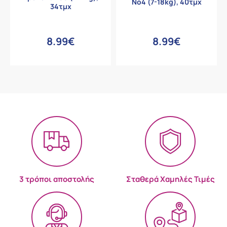
Νο4 (7-18kg), 40τμχ
34τμχ
8.99€
8.99€
3 τρόποι αποστολής
Σταθερά Χαμηλές Τιμές