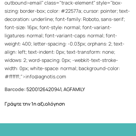
outbound>email" class="track-element" style="box-
sizing: border-box; color: #22577a; cursor: pointer; text-
decoration: underline; font-family: Roboto, sans-serif;
font-size: 16px; font-style: normal; font-variant-
ligatures: normal; font-variant-caps: normal; font-
weight: 400; letter-spacing: -0.03px; orphans: 2; text-
align: left; text-indent: 0px; text-transform: none;
widows: 2; word-spacing: 0px; -webkit-text-stroke-
width: 0px; white-space: normal; background-color:
#ffffff;">info@agnotis.com
Barcode:
5200126420941, AGFAMILY
Γράψτε την 1η αξιολόγηση