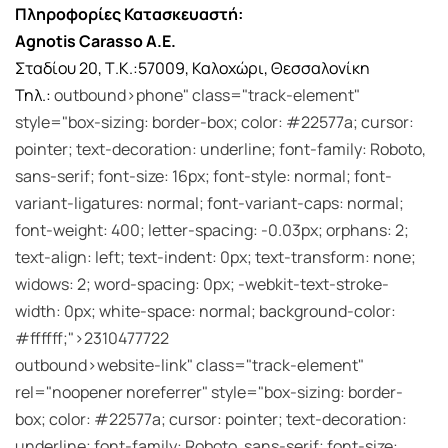
Πληροφορίες Κατασκευαστή:
Agnotis Carasso Α.Ε.
Σταδίου 20, Τ.Κ.:57009, Καλοχώρι, Θεσσαλονίκη
Τηλ.:
outbound>phone" class="track-element"
style="box-sizing: border-box; color: #22577a; cursor:
pointer; text-decoration: underline; font-family: Roboto,
sans-serif; font-size: 16px; font-style: normal; font-
variant-ligatures: normal; font-variant-caps: normal;
font-weight: 400; letter-spacing: -0.03px; orphans: 2;
text-align: left; text-indent: 0px; text-transform: none;
widows: 2; word-spacing: 0px; -webkit-text-stroke-
width: 0px; white-space: normal; background-color:
#ffffff;">2310477722
outbound>website-link" class="track-element"
rel="noopener noreferrer" style="box-sizing: border-
box; color: #22577a; cursor: pointer; text-decoration:
underline; font-family: Roboto, sans-serif; font-size: