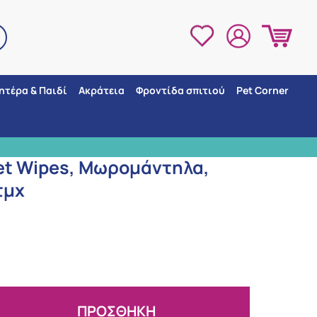
ητέρα & Παιδί
Ακράτεια
Φροντίδα σπιτιού
Pet Corner
τμχ)=210τμχ
3 ΣΗΜΕΙΑ ΠΑΡΑΛΛΑΒΗΣ
et Wipes, Μωρομάντηλα,
τμχ
ΠΡΟΣΘΗΚΗ