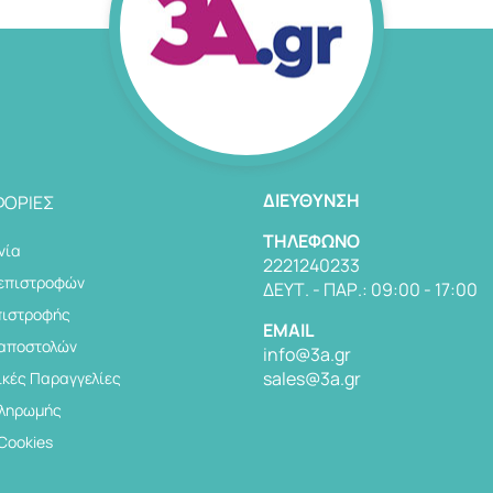
ΔΙΕΎΘΥΝΣΗ
ΟΡΊΕΣ
TΗΛΈΦΩΝΟ
νία
2221240233
 επιστροφών
ΔΕΥΤ. - ΠΑΡ.: 09:00 - 17:00
πιστροφής
EMAIL
 αποστολών
info@3a.gr
sales@3a.gr
κές Παραγγελίες
Πληρωμής
 Cookies