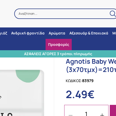
Αναζήτηση ...
Αναζήτηση
γιάζ
Ανδρική φροντίδα
Αρώματα
Αξεσουάρ & Εποχιακά
Μ
Προσφορές
/
Εταιρίες
/
Agnotis
/
Agnotis Baby Wet Wipes, Μωρομάντηλα, (3x70
ρόποι πληρωμής
Agnotis Baby W
(3x70τμχ)=210
83979
ΚΩΔΙΚΟΣ:
2.49€