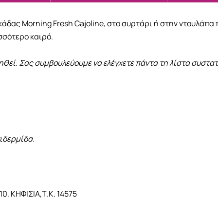
δας Morning Fresh Cajoline, στο συρτάρι ή στην ντουλάπα 
σσότερο καιρό.
ηθεί. Σας συμβουλεύουμε να ελέγχετε πάντα τη λίστα συστ
ιδερμίδα.
0, ΚΗΦΙΣΙΑ,Τ.Κ. 14575