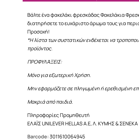
Βάλτε ένα φακελάκι φρεσκάδας Φακελάκια Φρεσκά
διατηρήσετε το ευχάριστο άρωμα τους για περι
Προσοχή!
*Η λίστα των συστατικών ενδέχεται να τροποποι
προϊόντος.
ΠΡΟΦΥΛΆΞΕΙΣ:
Μόνο για εξωτερική Χρήση.
Μην εφαρμόζετε σε πληγωμένη ή ερεθισμένη επ
Μακριά από παιδιά.
Πληροφορίες Προμηθευτή
ΕΛΑΪΣ UNILEVER HELLAS A.E, Λ. ΚΥΜΗΣ & ΣΕΝΕΚΑ 1
Barcode:
3011610064945