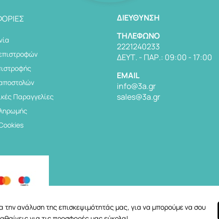
ΔΙΕΎΘΥΝΣΗ
ΟΡΊΕΣ
TΗΛΈΦΩΝΟ
νία
2221240233
 επιστροφών
ΔΕΥΤ. - ΠΑΡ.: 09:00 - 17:00
πιστροφής
EMAIL
 αποστολών
info@3a.gr
sales@3a.gr
κές Παραγγελίες
Πληρωμής
 Cookies
για την ανάλυση της επισκεψιμότητάς μας, για να μπορούμε να σου
αθαίνεις για τις προσφορές μας εύκολα!