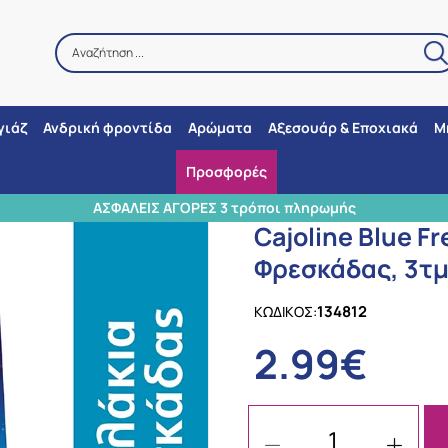
Αναζήτηση ...
Αναζήτηση
γιάζ
Ανδρική φροντίδα
Αρώματα
Αξεσουάρ & Εποχιακά
Μ
Προσφορές
/
Εταιρίες
/
Cajoline
/
Cajoline Blue Fresh, Αρωματικά Φακελάκια Φρεσ
ΑΓΟΡΕΣ 3 τρόποι πληρωμής
Cajoline Blue F
Φρεσκάδας, 3τ
134812
ΚΩΔΙΚΟΣ:
2.99€