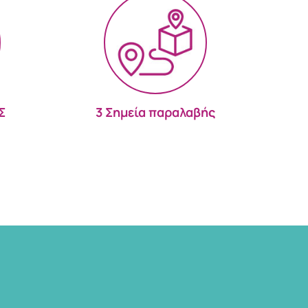
Σ
3 Σημεία παραλαβής