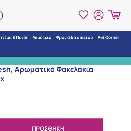
ητέρα & Παιδί
Ακράτεια
Φροντίδα σπιτιού
Pet Corner
κάδας, 3τμχ
3 ΣΗΜΕΙΑ ΠΑΡΑΛΛΑΒΗΣ
resh, Αρωματικά Φακελάκια
μχ
ΠΡΟΣΘΗΚΗ