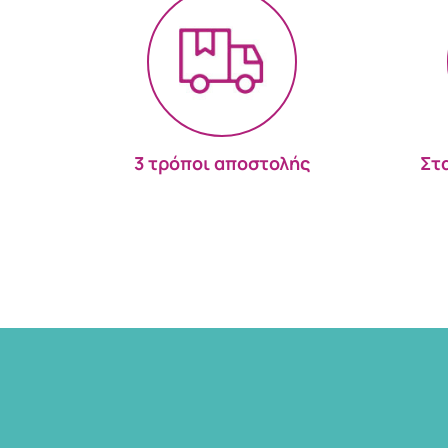
3 τρόποι αποστολής
Στ