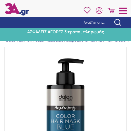
Αναζήτηση ...
Αναζήτηση
ΑΣΦΑΛΕΙΣ ΑΓΟΡΕΣ 3 τρόποι πληρωμής
Αρχική
/
Εταιρίες
/
Dalon
/
Dalon Hairmony Color Mask Blue Χρωμομάσκα Μαλλιών - Μπλε 300ml