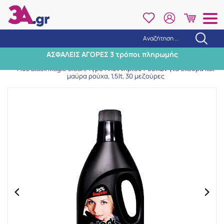
Αναζήτηση ...
Αναζήτηση
ΑΣΦΑΛΕΙΣ ΑΓΟΡΕΣ 3 τρόποι πληρωμής
Αρχική
/
Εταιρίες
/
Flos
/
Flos Black Magic Clean, Υγρό Πλυντηρίου Ρούχων για σκούρα και
μαύρα ρούχα, 1,5lt, 30 μεζούρες