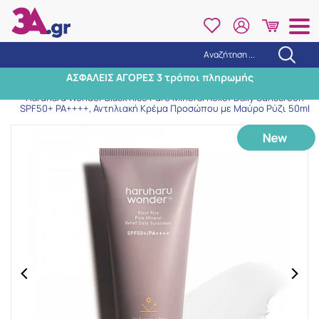
Αναζήτηση ...
Αναζήτηση
ΑΣΦΑΛΕΙΣ ΑΓΟΡΕΣ 3 τρόποι πληρωμής
Αρχική
/
Εταιρίες
/
haruharu wonder
/
Haruharu Wonder Black Rice Pure Mineral Relief Daily Sunscreen
SPF50+ PA++++, Αντηλιακή Κρέμα Προσώπου με Μαύρο Ρύζι 50ml