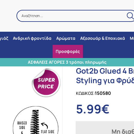
Αναζήτηση ...
Αναζήτηση
γιάζ
Ανδρική φροντίδα
Αρώματα
Αξεσουάρ & Εποχιακά
Μ
Προσφορές
/
Schwarzkopf
/
Got2b Glued 4 Brows & Edges 2in1 Gel, Tζελ Styling γι
3 ΣΗΜΕΙΑ ΠΑΡΑΛΛΑΒΗΣ
Got2b Glued 4 B
Styling για Φρύ
150580
ΚΩΔΙΚΟΣ:
5.99€
Μη δια