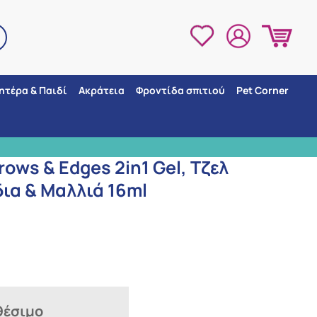
ητέρα & Παιδί
Ακράτεια
Φροντίδα σπιτιού
Pet Corner
α Φρύδια & Μαλλιά 16ml
ΜΕΓΑΛΗ ΠΟΙΚΙΛΙ
rows & Edges 2in1 Gel, Tζελ
δια & Μαλλιά 16ml
θέσιμο