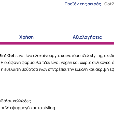
Προϊόν της σειράς
Got
Χρήση
Αξιολογήσεις
in1 Gel
είναι ένα ολοκαίνουργιο καινοτόμο τζελ styling, σχεδ
Η διάφανη φόρμουλα τζελ είναι vegan και χωρίς σιλικόνες, 
 ευέλικτη βούρτσα ινών επιτρέπει την εύκολη και ακριβή εφ
αθόλου κολλώδες
κριβή εφαρμογή και το styling