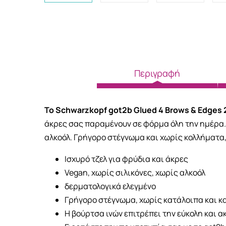
Περιγραφή
Το Schwarzkopf got2b Glued 4 Brows & Edges 2
άκρες σας παραμένουν σε φόρμα όλη την ημέρα.
αλκοόλ.
Γρήγορο στέγνωμα και χωρίς κολλήματα, η
Ισχυρό τζελ για φρύδια και άκρες
Vegan, χωρίς σιλικόνες, χωρίς αλκοόλ
δερματολογικά ελεγμένο
Γρήγορο στέγνωμα, χωρίς κατάλοιπα και κ
Η βούρτσα ινών επιτρέπει την εύκολη και α