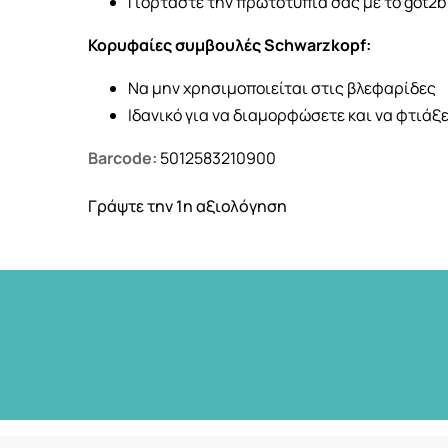
Γιορτάστε την πρωτοτυπία σας με το got2b
Κορυφαίες συμβουλές Schwarzkopf:
Να μην χρησιμοποιείται στις βλεφαρίδες
Ιδανικό για να διαμορφώσετε και να φτιάξετ
Barcode:
5012583210900
Γράψτε την 1η αξιολόγηση