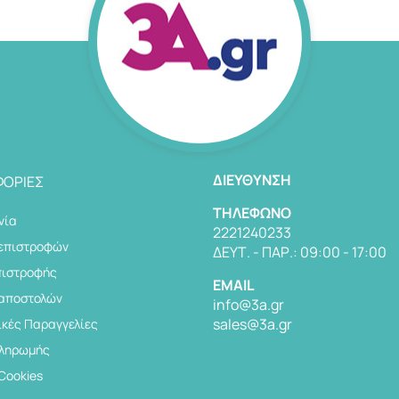
ΔΙΕΎΘΥΝΣΗ
ΟΡΊΕΣ
TΗΛΈΦΩΝΟ
νία
2221240233
 επιστροφών
ΔΕΥΤ. - ΠΑΡ.: 09:00 - 17:00
πιστροφής
EMAIL
 αποστολών
info@3a.gr
sales@3a.gr
κές Παραγγελίες
Πληρωμής
 Cookies