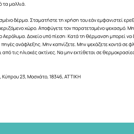
 τα μαλλιά.
μένο δέρμα. Σταματήστε τη χρήση του εάν εμφανιστεί ερεθι
εριζόμενο χώρο. Αποφύγετε τον παρατεταμένο ψεκασμό. Mη ψ
ο Αερόλυμα. Δοχείο υπό πίεση: Κατά τη θέρμανση μπορεί να
ς πηγές ανάφλεξης. Mην καπνίζετε. Mην ψεκάζετε κοντά σε φ
ι από τις ηλιακές ακτίνες. Να μην εκτίθεται σε θερμοκρασίε
Κύπρου 23, Μοσχάτο, 18346, ΑΤΤΙΚΗ