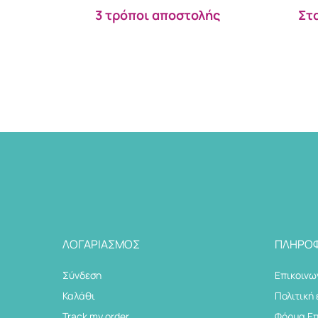
3 τρόποι αποστολής
Στ
ΛΟΓΑΡΙΑΣΜΌΣ
ΠΛΗΡΟΦ
Σύνδεση
Επικοινω
Καλάθι
Πολιτική
Track my order
Φόρμα Ε