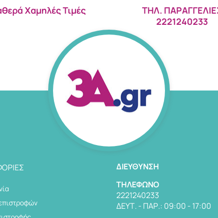
αθερά Χαμηλές Τιμές
ΤΗΛ. ΠΑΡΑΓΓΕΛΙΕ
2221240233
ΔΙΕΎΘΥΝΣΗ
ΟΡΊΕΣ
TΗΛΈΦΩΝΟ
νία
2221240233
 επιστροφών
ΔΕΥΤ. - ΠΑΡ.: 09:00 - 17:00
πιστροφής