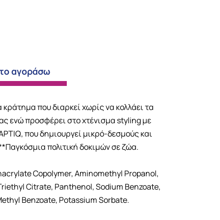
 το αγοράσω
α κράτημα που διαρκεί χωρίς να κολλάει τα
ς ενώ προσφέρει στο χτένισμα styling με
APTIQ, που δημιουργεί μικρό-δεσμούς και
**Παγκόσμια πολιτική δοκιμών σε ζώα.
thacrylate Copolymer, Aminomethyl Propanol,
riethyl Citrate, Panthenol, Sodium Benzoate,
Methyl Benzoate, Potassium Sorbate.