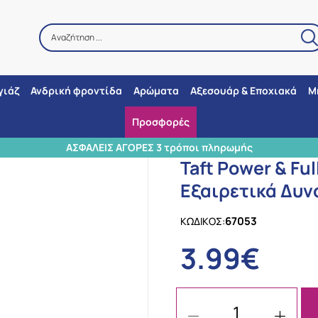
Αναζήτηση ...
Αναζήτηση
γιάζ
Ανδρική φροντίδα
Αρώματα
Αξεσουάρ & Εποχιακά
Μ
Προσφορές
Schwarzkopf
/
Taft Power & Fullness No5, Λακ μαλλιών για Εξαιρετικ
ΕΙΣ ΑΓΟΡΕΣ 3 τρόποι πληρωμής
Taft Power & Fu
Εξαιρετικά Δυν
67053
ΚΩΔΙΚΟΣ:
3.99€