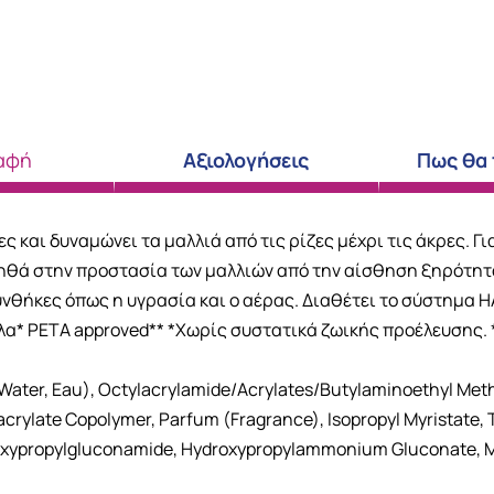
αφή
Αξιολογήσεις
Πως θα
ς και δυναμώνει τα μαλλιά από τις ρίζες μέχρι τις άκρες. Γι
οηθά στην προστασία των μαλλιών από την αίσθηση ξηρότητα
νθήκες όπως η υγρασία και ο αέρας. Διαθέτει το σύστημα H
λα* PETA approved** *Χωρίς συστατικά ζωικής προέλευσης. 
(Water, Eau), Octylacrylamide/Acrylates/Butylaminoethyl Me
ylate Copolymer, Parfum (Fragrance), Isopropyl Myristate, T
ydroxypropylgluconamide, Hydroxypropylammonium Gluconate, 