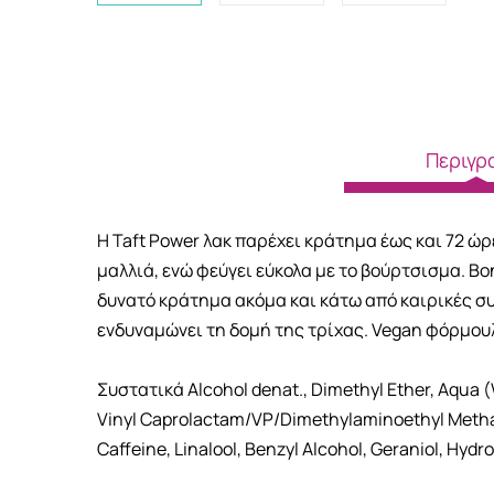
Περιγρ
Η Taft Power λακ παρέχει κράτημα έως και 72 ώρε
μαλλιά, ενώ φεύγει εύκολα με το βούρτσισμα. Β
δυνατό κράτημα ακόμα και κάτω από καιρικές συ
ενδυναμώνει τη δομή της τρίχας. Vegan φόρμου
Συστατικά Alcohol denat., Dimethyl Ether, Aqua 
Vinyl Caprolactam/VP/Dimethylaminoethyl Methacr
Caffeine, Linalool, Benzyl Alcohol, Geraniol, H