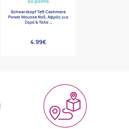
40 points
Schwarzkopf Taft Cashmere
Power Mousse Νο5, Αφρός για
Ξερά & Ταλα …
4.99€