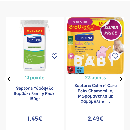
Best Seller
13 points
23 points
Septona Calm n' Care
Septona Υδρόφιλο
Baby Chamomille,
Βαμβάκι Family Pack,
Μωρομάντηλα με
150gr
Χαμομήλι & Ί …
1.45€
2.49€