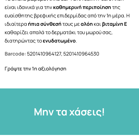
είναι ιδανικά για την
καθημερινή περιποίηση
της
ευαίσθητης βρεφικής επιδερμίδας από την 1η μέρα. Η
ιδιαίτερα
ήπια σύνθεσή
τους με
αλόη
και
βιταμίνη
Ε
καθαρίζει απαλά το δερματάκι του μωρού σας,
διατηρώντας το
ενυδατωμένο
.
Barcode:
5201410964127, 5201410964530
Γράψτε την 1η αξιολόγηση
Μην τα χάσεις!