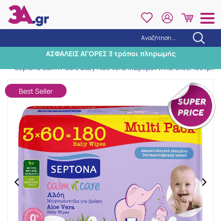
Αναζήτηση ...
Αναζήτηση
ΑΣΦΑΛΕΙΣ ΑΓΟΡΕΣ 3 τρόποι πληρωμής
Αρχική
/
Εταιρίες
/
Septona
/
Septona Calm n' Care Baby Aloe Vera, Μωρομάντηλα, 3x60, 180τμχ
Best Seller