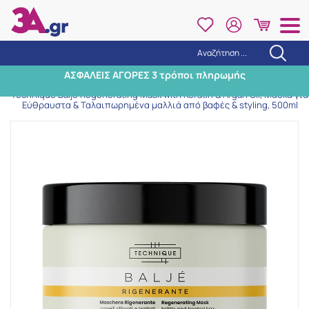
Αναζήτηση ...
Αναζήτηση
ΑΣΦΑΛΕΙΣ ΑΓΟΡΕΣ 3 τρόποι πληρωμής
Αρχική
/
Εταιρίες
/
Technique
/
Technique Baljé Regenerating Mask with Keratin & Argan Oil, Μάσκα για
Εύθραυστα & Ταλαιπωρημένα μαλλιά από βαφές & styling, 500ml