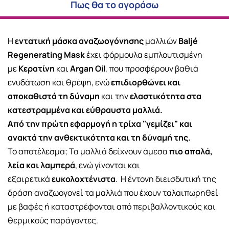
Πως θα το αγοράσω
Η
εντατική μάσκα αναζωογόνησης
μαλλιών
Baljé
Regenerating Mask
έχει φόρμουλα εμπλουτισμένη
με
Κερατίνη
και
Argan Oil
, που προσφέρουν βαθιά
ενυδάτωση και θρέψη, ενώ
επιδιορθώνει και
αποκαθιστά τη δύναμη
και την
ελαστικότητα στα
κατεστραμμένα και εύθραυστα μαλλιά.
Από την πρώτη εφαρμογή η τρίχα "γεμίζει" και
ανακτά την ανθεκτικότητα και τη δύναμή της.
Το αποτέλεσμα; Τα μαλλιά δείχνουν άμεσα
πιο απαλά,
λεία και λαμπερά
, ενώ γίνονται και
εξαιρετικά
ευκολοχτένιστα
.
Η έντονη διεισδυτική της
δράση αναζωογονεί τα μαλλιά που έχουν ταλαιπωρηθεί
με βαφές ή καταστρέφονται από περιβαλλοντικούς και
θερμικούς παράγοντες.